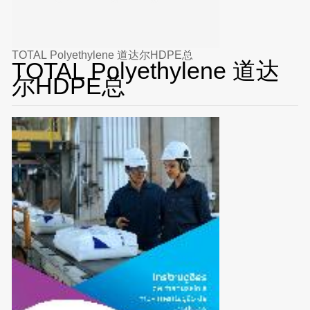
TOTAL Polyethylene 道达尔HDPE总
TOTAL Polyethylene 道达
尔HDPE总