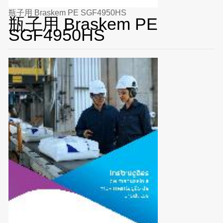
瓶子用 Braskem PE SGF4950HS
瓶子用 Braskem PE
SGF4950HS