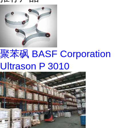
聚苯砜 BASF Corporation
Ultrason P 3010