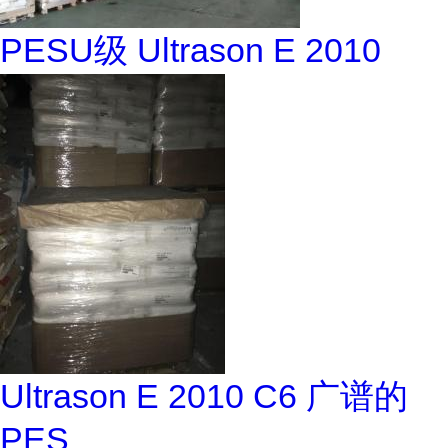
PESU级 Ultrason E 2010
Ultrason E 2010 C6 广谱的
PES