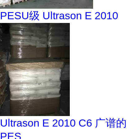
PESU级 Ultrason E 2010
Ultrason E 2010 C6 广谱的
PES