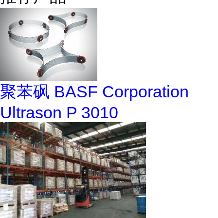
聚苯砜 BASF Corporation
Ultrason P 3010