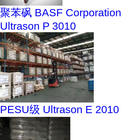
聚苯砜 BASF Corporation
Ultrason P 3010
PESU级 Ultrason E 2010