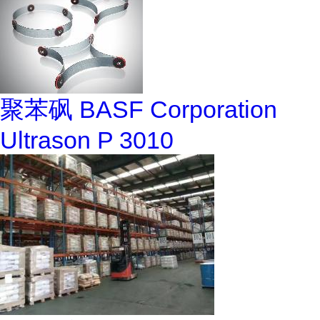
聚苯砜 BASF Corporation
Ultrason P 3010