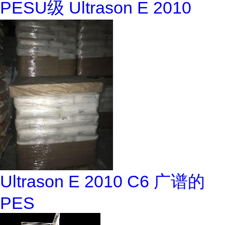
PESU级 Ultrason E 2010
Ultrason E 2010 C6 广谱的
PES