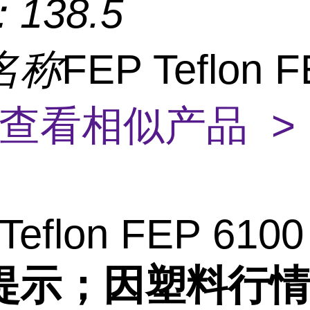
：
138.5
名称
FEP Teflon 
查看相似产品 >
Teflon FEP 6100
提示；因塑料行