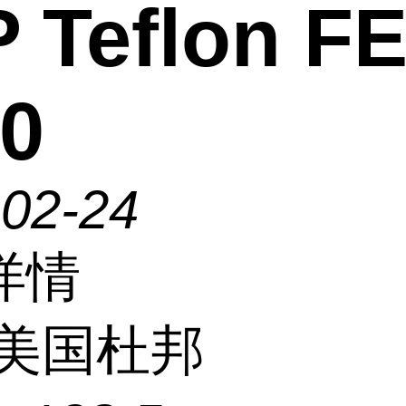
 Teflon F
0
-02-24
详情
美国杜邦