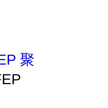
EP 聚
FEP