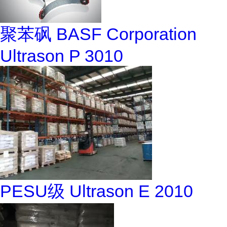
聚苯砜 BASF Corporation
Ultrason P 3010
PESU级 Ultrason E 2010