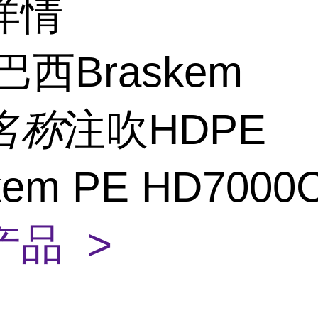
详情
巴西Braskem
名称
注吹HDPE
kem PE HD7000
产品 >