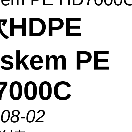
HDPE
askem PE
7000C
-08-02