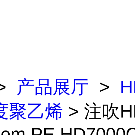
>
产品展厅
>
H
度聚乙烯
> 注吹H
kem PE HD7000