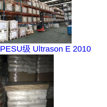
PESU级 Ultrason E 2010