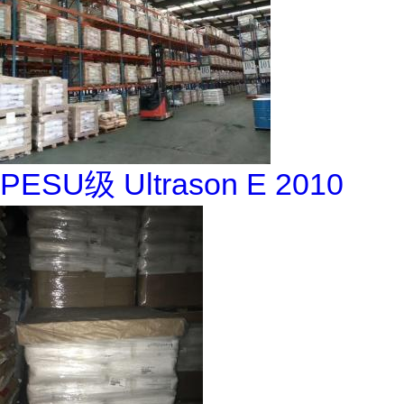
PESU级 Ultrason E 2010