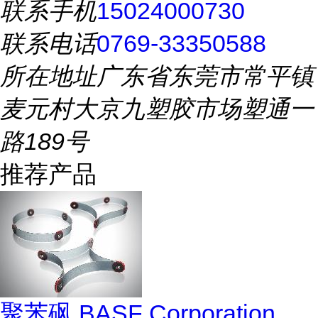
联系手机
15024000730
联系电话
0769-33350588
所在地址
广东省东莞市常平镇
麦元村大京九塑胶市场塑通一
路189号
推荐产品
聚苯砜 BASF Corporation