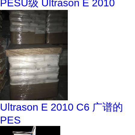
PESU级 Ultrason E 2010
Ultrason E 2010 C6 广谱的
PES