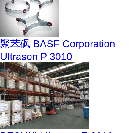
聚苯砜 BASF Corporation
Ultrason P 3010