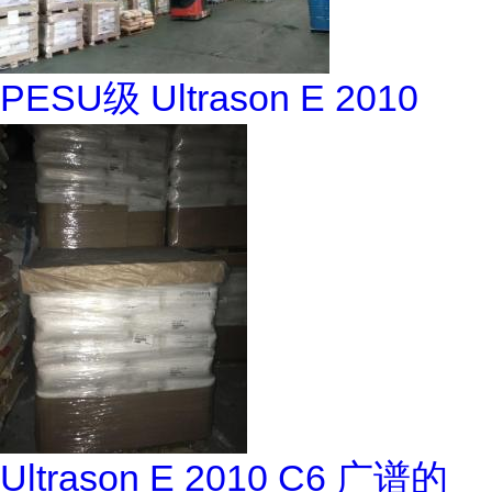
PESU级 Ultrason E 2010
Ultrason E 2010 C6 广谱的