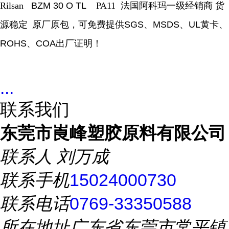
Rilsan
BZM 30 O TL
PA11
法国阿科玛一级经销商 货
源稳定
原厂原包，可免费提供
SGS
、
MSDS
、
UL
黄卡、
ROHS
、
COA
出厂证明！
...
联系我们
东莞市崀峰塑胶原料有限公司
联系人
刘万成
联系手机
15024000730
联系电话
0769-33350588
所在地址
广东省东莞市常平镇