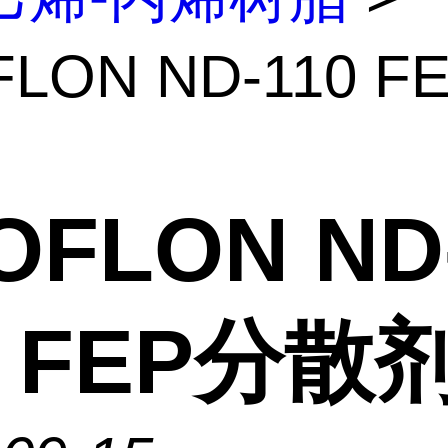
LON ND-110 F
OFLON ND
0 FEP分散