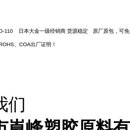
D-110
日本大金一级经销商 货源稳定
原厂原包，可免
ROHS
、
COA
出厂证明！
我们
市崀峰塑胶原料