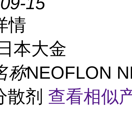
-09-15
详情
日本大金
名称
NEOFLON N
P分散剂
查看相似产