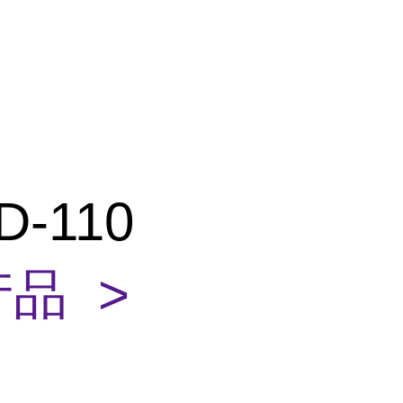
D-110
品 >