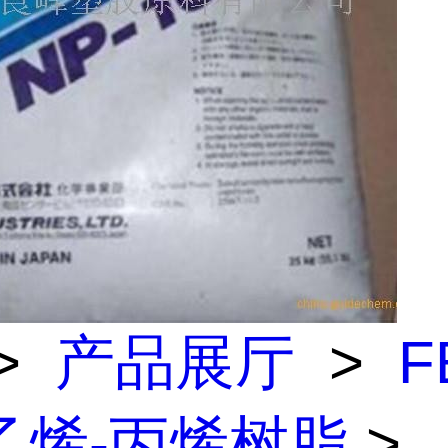
>
产品展厅
>
F
乙烯-丙烯树脂
>